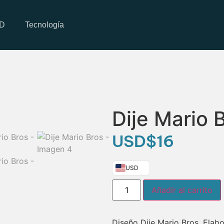
3D
Tecnología
Dije Mario 
USD
$
16
USD
Añadir al carrito
Diseño Dije Mario Bros, Elab