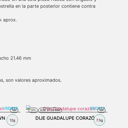
trella en la parte posterior contiene contra
k aprox.
ncho 21.46 mm
s, son valores aproximados.
USD
$
12
USD
$
12
18K
.STL
SIZE 21.36 MM
18K
WN
DIJE GUADALUPE CORAZÓN
12g
7.5g