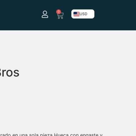
0
USD
Bros
orado en una sola pieza Hueca con engaste y