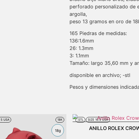
perforado personalizado de es
argolla,
peso 13 gramos en oro de 18
165 Piedras de medidas:
136:1.6mm
26: 1.3mm
3: 1.1mm
Tamaño: largo 35,60 mm y a
disponible en archivo; -stl
Pesos y dimensiones indicada
 5 USA
18K
.STL
SIZE 10.5 USA
ANILLO ROLEX CRO
18g