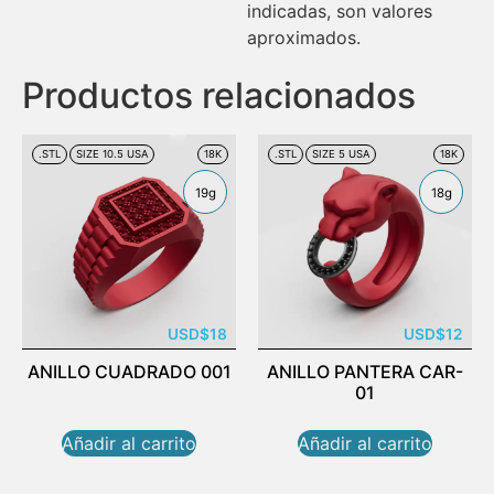
indicadas, son valores
aproximados.
Productos relacionados
.STL
SIZE 10.5 USA
18K
.STL
SIZE 5 USA
18K
19g
18g
USD
$
18
USD
$
12
ANILLO CUADRADO 001
ANILLO PANTERA CAR-
01
Añadir al carrito
Añadir al carrito