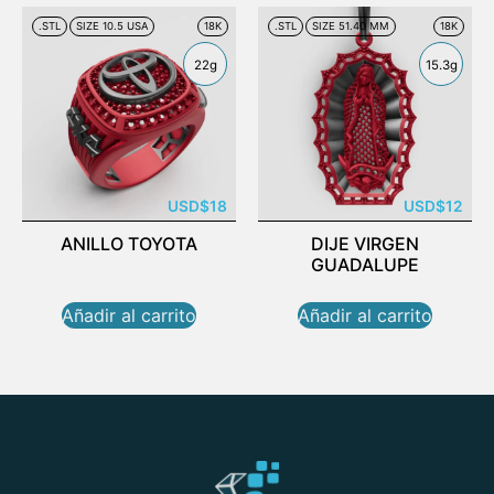
.STL
SIZE 10.5 USA
18K
.STL
SIZE 51.40 MM
18K
22g
15.3g
USD
$
18
USD
$
12
ANILLO TOYOTA
DIJE VIRGEN
GUADALUPE
Añadir al carrito
Añadir al carrito