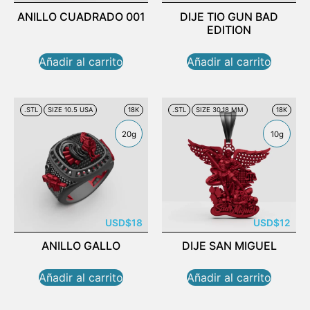
ANILLO CUADRADO 001
DIJE TIO GUN BAD
EDITION
Añadir al carrito
Añadir al carrito
.STL
SIZE 10.5 USA
18K
.STL
SIZE 30.18 MM
18K
20g
10g
USD
$
18
USD
$
12
ANILLO GALLO
DIJE SAN MIGUEL
Añadir al carrito
Añadir al carrito