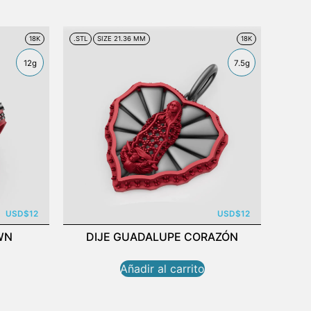
18K
.STL
SIZE 21.36 MM
18K
12g
7.5g
USD
$
12
USD
$
12
WN
DIJE GUADALUPE CORAZÓN
Añadir al carrito