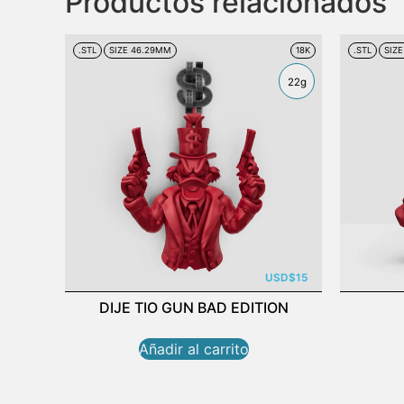
Productos relacionados
.STL
SIZE 46.29MM
18K
.STL
SIZ
22g
USD
$
15
DIJE TIO GUN BAD EDITION
Añadir al carrito