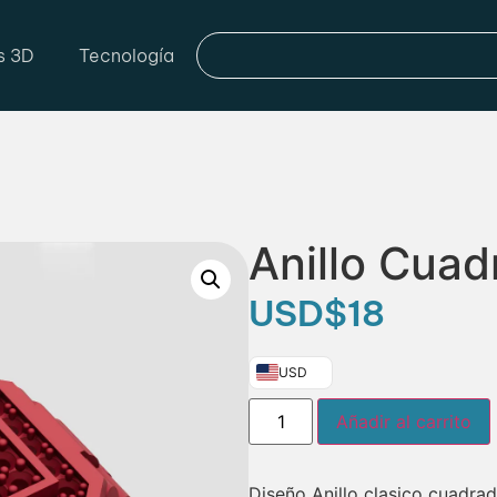
s 3D
Tecnología
Anillo Cua
USD
$
18
USD
Añadir al carrito
Diseño Anillo clasico cuadra