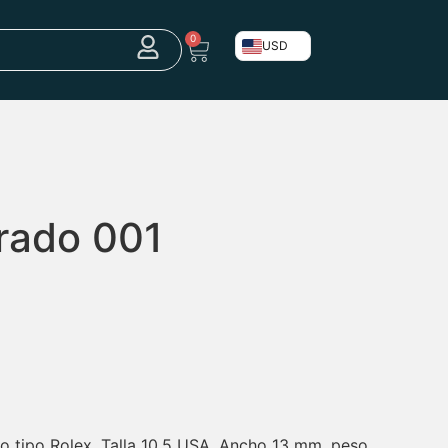
0
USD
drado 001
do tipo Rolex. Talla 10.5 USA, Ancho 13 mm, peso