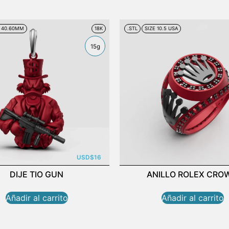
E 40.60MM
18K
.STL
SIZE 10.5 USA
15g
USD
$
16
DIJE TIO GUN
ANILLO ROLEX CRO
Añadir al carrito
Añadir al carrito