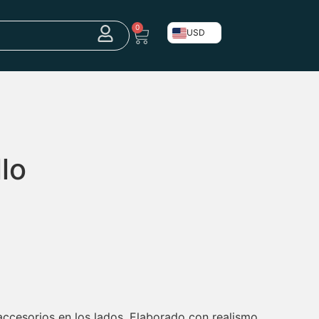
0
USD
lo
accesorios en los lados, Elaborado con realismo