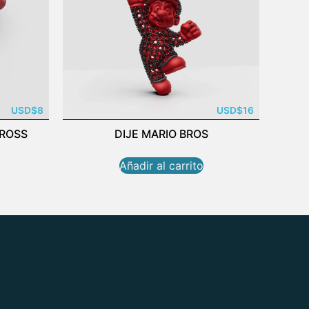
USD
$
8
USD
$
16
ROSS
DIJE MARIO BROS
Añadir al carrito