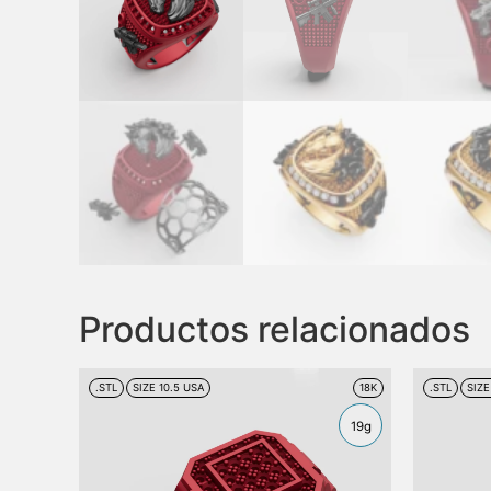
Productos relacionados
.STL
SIZE 10.5 USA
18K
.STL
SIZ
19g