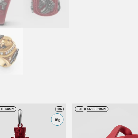
E 40.60MM
18K
.STL
SIZE 8.28MM
15g