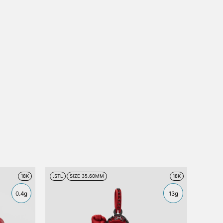
18K
.STL
SIZE 35.60MM
18K
0.4g
13g