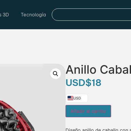
s 3D
Tecnología
Anillo Cabal
USD
$
18
USD
Añadir al carrito
Diseño anillo de caballo con 