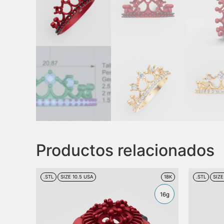
Productos relacionados
.STL
SIZE 10.5 USA
18K
.STL
SIZ
16g