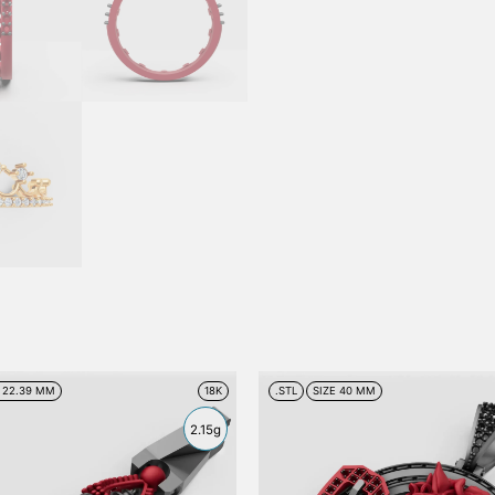
E 22.39 MM
18K
.STL
SIZE 40 MM
2.15g