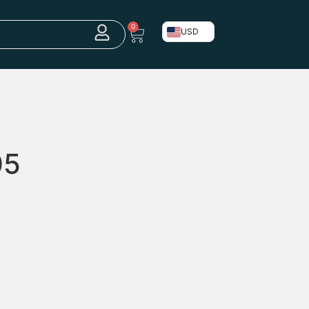
0
USD
05