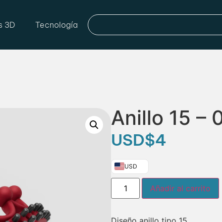
s 3D
Tecnología
Anillo 15 – 
USD
$
4
USD
Añadir al carrito
Diseño anillo tipo 15