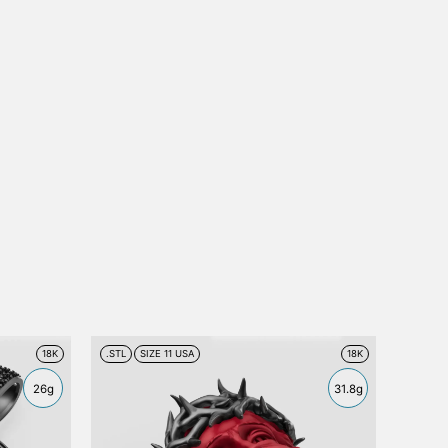
18K
.STL
SIZE 11 USA
18K
26g
31.8g