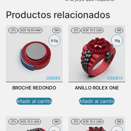
Productos relacionados
.STL
SIZE 16.93 MM
18K
.STL
SIZE 10.5 USA
18K
9.5g
16g
USD
$
5
USD
$
15
BROCHE REDONDO
ANILLO ROLEX ONE
Añadir al carrito
Añadir al carrito
.STL
SIZE 10.5 USA
18K
.STL
SIZE 10.5 USA
18K