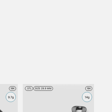
18K
.STL
SIZE 29.9 MM
18K
9.7g
14g