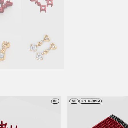
18K
.STL
SIZE 14.88MM