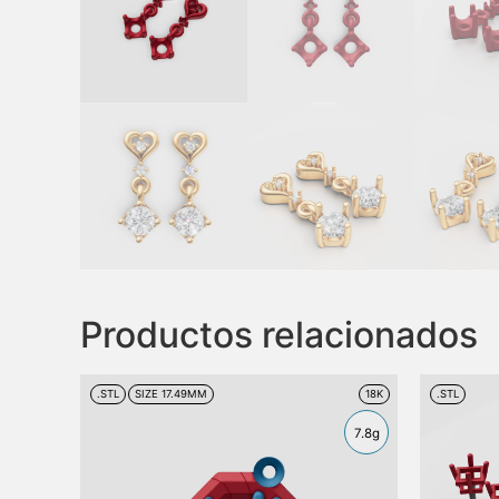
Productos relacionados
.STL
SIZE 17.49MM
18K
.STL
7.8g