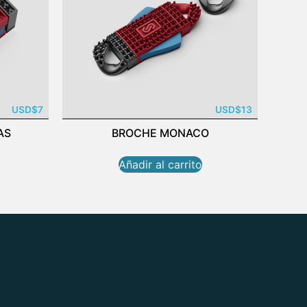
USD
$
7
USD
$
13
AS
BROCHE MONACO
Añadir al carrito