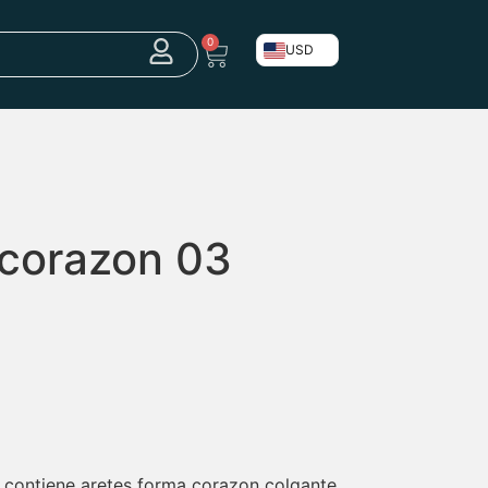
0
USD
 corazon 03
, contiene aretes forma corazon colgante.