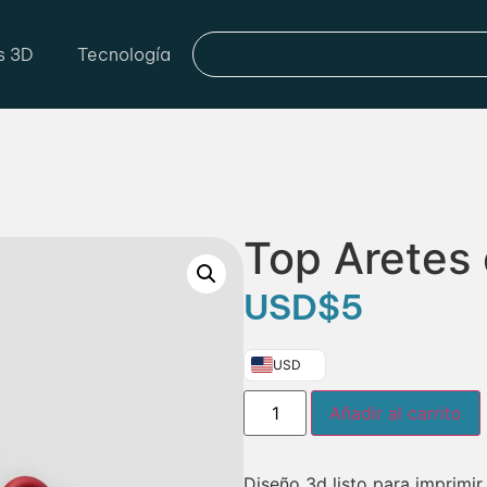
s 3D
Tecnología
Top Aretes
USD
$
5
USD
Añadir al carrito
Diseño 3d listo para imprimir