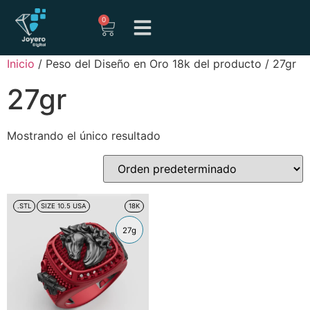
0
Inicio
/ Peso del Diseño en Oro 18k del producto / 27gr
27gr
Mostrando el único resultado
.STL
SIZE 10.5 USA
18K
27g