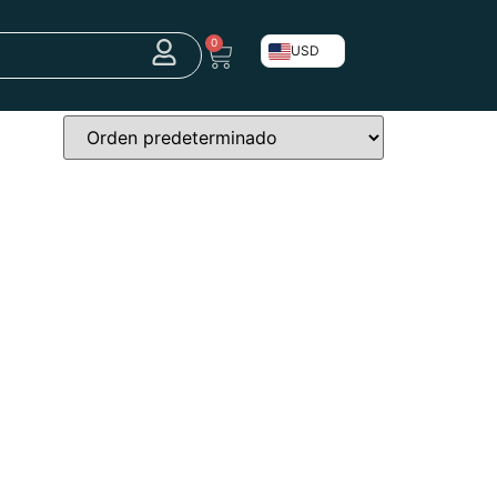
0
USD