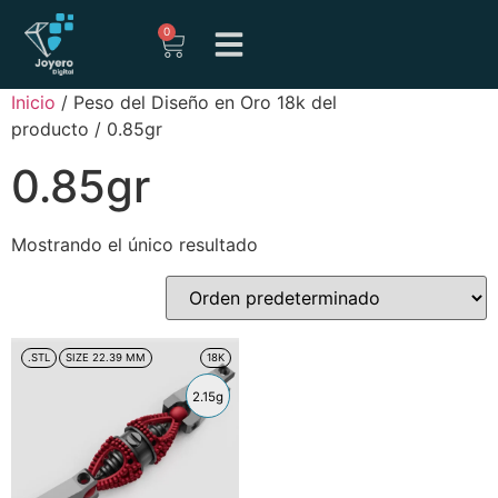
0
Inicio
/ Peso del Diseño en Oro 18k del
producto / 0.85gr
0.85gr
Mostrando el único resultado
.STL
SIZE 22.39 MM
18K
2.15g