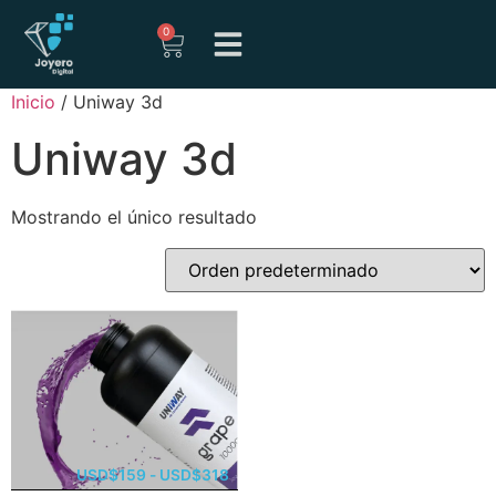
0
Inicio
/ Uniway 3d
Uniway 3d
Mostrando el único resultado
USD
$
159
-
USD
$
318