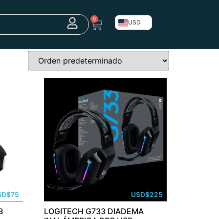
0
USD
SD
$
75
USD
$
225
B
LOGITECH G733 DIADEMA