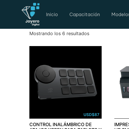
Inicio
/ Productos etiquetados “tecnologia”
tecnologia
Inicio
Capacitación
Modelo
Mostrando los 6 resultados
USD
$
87
CONTROL INALÁMBRICO DE
IMPRE