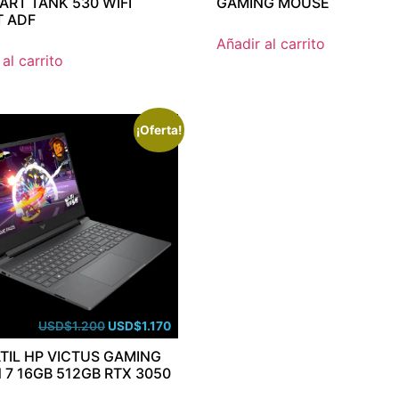
ART TANK 530 WIFI
GAMING MOUSE
 ADF
Añadir al carrito
al carrito
¡Oferta!
USD
$
1.200
USD
$
1.170
TIL HP VICTUS GAMING
 7 16GB 512GB RTX 3050