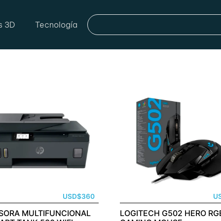
s 3D
Tecnología
USD
$
360
U
SORA MULTIFUNCIONAL
LOGITECH G502 HERO RG