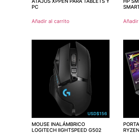
ATAJOS XPPEN PARA TABLETS Y
HP SM
PC
SMART
Añadir al carrito
Añadir 
USD
$
156
MOUSE INALÁMBRICO
PORTA
LOGITECH IIGHTSPEED G502
RYZEN