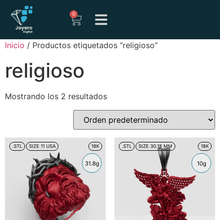
0
Inicio
/ Productos etiquetados “religioso”
religioso
Mostrando los 2 resultados
.STL
SIZE 11 USA
18K
.STL
SIZE 30.18 MM
18K
31.8g
10g