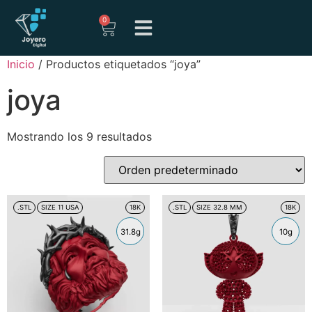
0
Inicio
/ Productos etiquetados “joya”
joya
Mostrando los 9 resultados
.STL
SIZE 11 USA
18K
.STL
SIZE 32.8 MM
18K
31.8g
10g