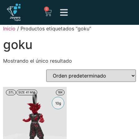
0
Inicio
/ Productos etiquetados “goku”
goku
Mostrando el único resultado
.STL
SIZE 41 MM
18K
10g