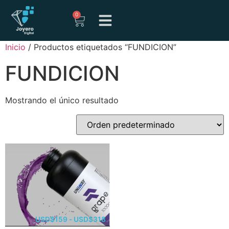
0
Inicio
/ Productos etiquetados “FUNDICION”
FUNDICION
Mostrando el único resultado
USD
$
159
-
USD
$
318