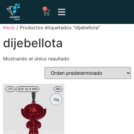
0
Inicio
/ Productos etiquetados “dijebellota”
dijebellota
Mostrando el único resultado
.STL
SIZE 32.8 MM
18K
10g