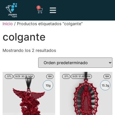
0
Inicio
/ Productos etiquetados “colgante”
colgante
Mostrando los 2 resultados
.STL
SIZE 30.18 MM
18K
.STL
SIZE 51.40 MM
18K
10g
15.3g