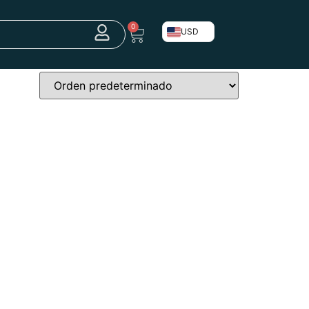
0
USD