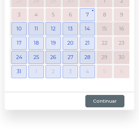
27
28
29
30
31
1
2
3
4
5
6
7
8
9
10
11
12
13
14
15
16
17
18
19
20
21
22
23
24
25
26
27
28
29
30
31
1
2
3
4
5
6
Continuar